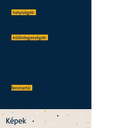
85.000 Ft/hó
helyiségek:
Két nagy szobával (mindkettő 35
m²) és egy tornaszobával (45 m²)
várjuk a gyerekeket.
különlegességek:
tornaszoba - heti 2 alkalommal
(kedden és csütörtökön)
szenzomotoros szemléletű bölcsis
torna
Heti 1 alkalommal (szerdánként)
angol mondókázós foglalkozás
anyanyelvi nyelvtanár vezetésével
fenntartó:
Top Event Nonprofit Kft.
Képek