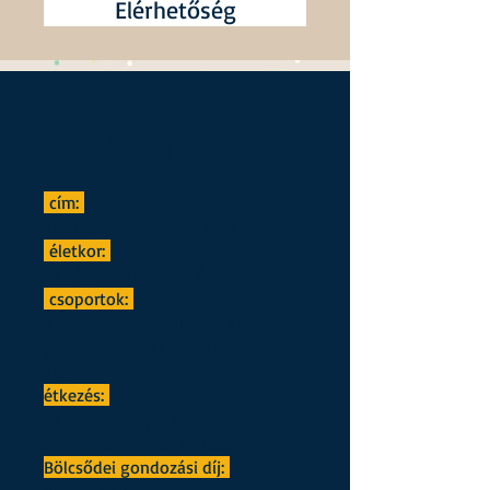
Elérhetőség
Dióhéjban
cím:
1111 Budapest, Kende utca 14
életkor:
12 hónapos kortól 4 éves korig
csoportok:
2 8 fős csoportban várjuk a
gyerekeket, szakképzett
kisgyermeknevelő kollégákkal
étkezés:
az ételeket saját szakácsunk
készíti, dietetikus ajánlásai alapján
Bölcsődei gondozási díj: