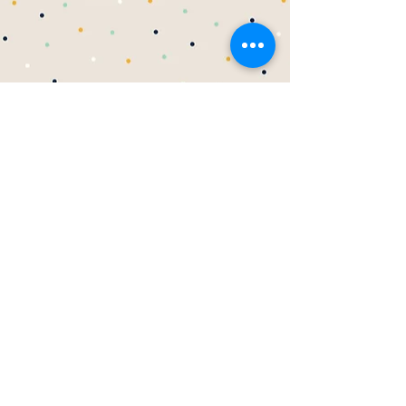
TOPOLINO
családi bölcsőde
cím:
Kende utca 14
1111 Budapest
Lehetőség van ingyenes parkolásra.
nyitvatartás:
hétfőtől péntekig
8:00–17:00 között
Telefon