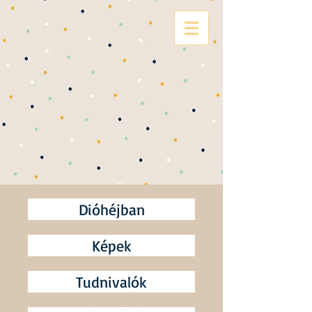
c
s
aládi bölcs
ő
de
Dióhéjban
Képek
Tudnivalók